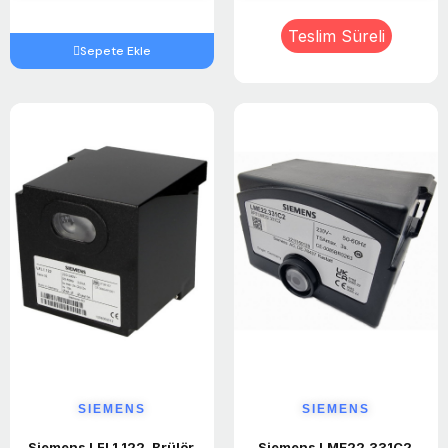
Teslim Süreli
Sepete Ekle
Sepete Ekle
SIEMENS
SIEMENS
Siemens LFL1.122 ,Brülör 
Siemens LME22.331C2 