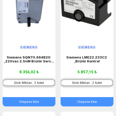
SIEMENS
SIEMENS
Siemens SQN70.664B20 
Siemens LME22.233C2 
,220vac 2.5nM Brülör Servo 
,Brülör Kontrol
Motor
8.356,02 ₺
5.857,15 ₺
Stok Miktarı : 2 Adet
Stok Miktarı : 2 Adet
Sepete Ekle
Sepete Ekle