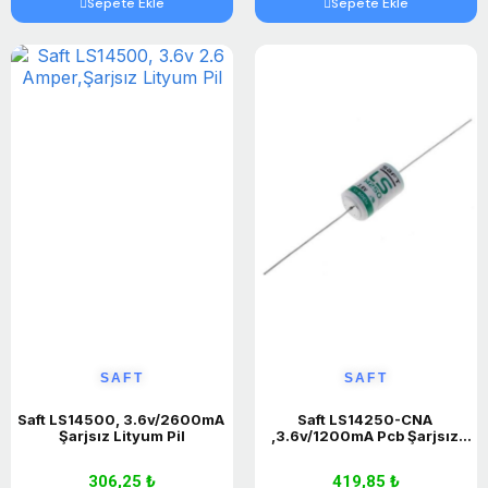
Sepete Ekle
Sepete Ekle
SAFT
SAFT
Saft LS14500, 3.6v/2600mA 
Saft LS14250-CNA 
Şarjsız Lityum Pil
,3.6v/1200mA Pcb Şarjsız 
Lityum Pil
306,25 ₺
419,85 ₺