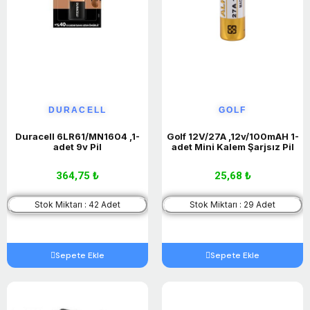
DURACELL
GOLF
Duracell 6LR61/MN1604 ,1-
Golf 12V/27A ,12v/100mAH 1-
adet 9v Pil
adet Mini Kalem Şarjsız Pil
364,75 ₺
25,68 ₺
Stok Miktarı : 42 Adet
Stok Miktarı : 29 Adet
Sepete Ekle
Sepete Ekle