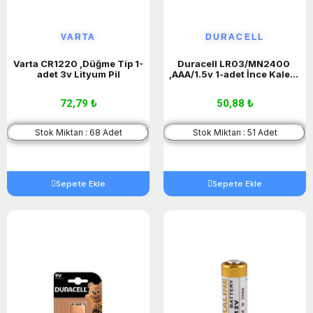
VARTA
DURACELL
Varta CR1220 ,Düğme Tip 1-
Duracell LR03/MN2400 
adet 3v Lityum Pil
,AAA/1.5v 1-adet İnce Kalem 
Pil
72,79 ₺
50,88 ₺
Stok Miktarı : 68 Adet
Stok Miktarı : 51 Adet
Sepete Ekle
Sepete Ekle