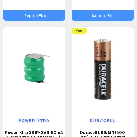
Sepete Ekle
Sepete Ekle
Yeni
POWER-XTRA
DURACELL
Power-Xtra 3S1P-3V6/60mA 
Duracell LR6/MN1500 
,3.6v/60mAH 1-adet Pcb Tip 
,AA/1.5v 1-adet Normal 