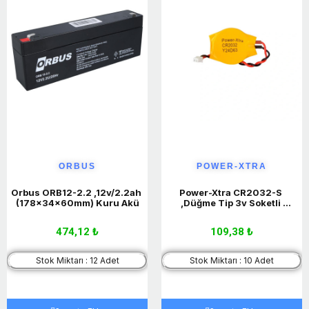
ORBUS
POWER-XTRA
Orbus ORB12-2.2 ,12v/2.2ah 
Power-Xtra CR2032-S 
(178x34x60mm) Kuru Akü
,Düğme Tip 3v Soketli 
Lityum Pil
474,12 ₺
109,38 ₺
Stok Miktarı : 12 Adet
Stok Miktarı : 10 Adet