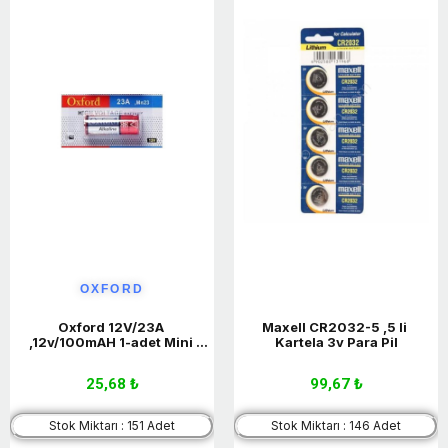
OXFORD
Oxford 12V/23A 
Maxell CR2032-5 ,5 li 
,12v/100mAH 1-adet Mini 
Kartela 3v Para Pil
Kalem Şarjsız Pil
25,68 ₺
99,67 ₺
Stok Miktarı : 151 Adet
Stok Miktarı : 146 Adet