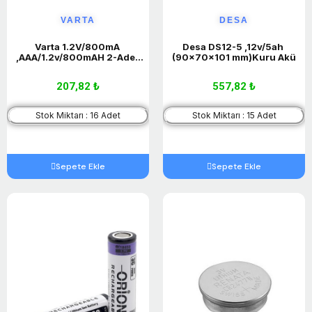
VARTA
DESA
Varta 1.2V/800mA 
Desa DS12-5 ,12v/5ah 
,AAA/1.2v/800mAH 2-Adet 
(90x70x101 mm)Kuru Akü
Şarjlı Pil
207,82 ₺
557,82 ₺
Stok Miktarı : 16 Adet
Stok Miktarı : 15 Adet
Sepete Ekle
Sepete Ekle