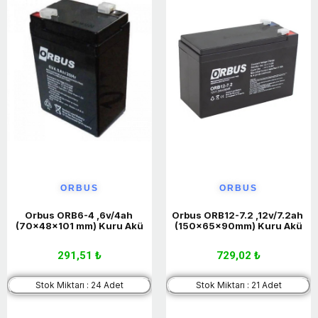
ORBUS
ORBUS
Orbus ORB6-4 ,6v/4ah 
Orbus ORB12-7.2 ,12v/7.2ah 
(70x48x101 mm) Kuru Akü
(150x65x90mm) Kuru Akü
291,51 ₺
729,02 ₺
Stok Miktarı : 24 Adet
Stok Miktarı : 21 Adet