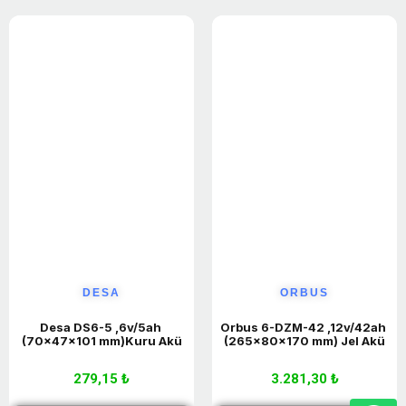
DESA
ORBUS
Desa DS6-5 ,6v/5ah 
Orbus 6-DZM-42 ,12v/42ah 
(70x47x101 mm)Kuru Akü
(265x80x170 mm) Jel Akü
279,15 ₺
3.281,30 ₺