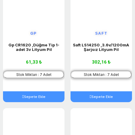
GP
SAFT
Gp CR1620 ,Düğme Tip 1-
Saft LS14250 ,3.6v/1200mA 
adet 3v Lityum Pil
Şarjsız Lityum Pil
61,33 ₺
302,16 ₺
Stok Miktarı : 7 Adet
Stok Miktarı : 7 Adet
Sepete Ekle
Sepete Ekle