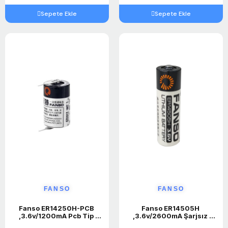
Sepete Ekle
Sepete Ekle
FANSO
FANSO
Fanso ER14250H-PCB 
Fanso ER14505H 
,3.6v/1200mA Pcb Tip 
,3.6v/2600mA Şarjsız 
Şarjsız Lityum Pil
Lityum Pil