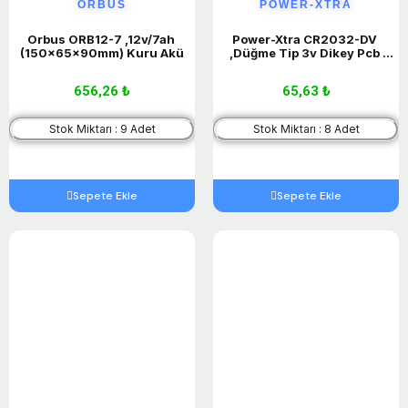
ORBUS
POWER-XTRA
Orbus ORB12-7 ,12v/7ah 
Power-Xtra CR2032-DV 
(150x65x90mm) Kuru Akü
,Düğme Tip 3v Dikey Pcb 
Lityum Pil
656,26 ₺
65,63 ₺
Stok Miktarı : 9 Adet
Stok Miktarı : 8 Adet
Sepete Ekle
Sepete Ekle