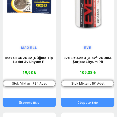
MAXELL
EVE
Maxell CR2032 ,Düğme Tip 
Eve ER14250 ,3.6v/1200mA 
1-adet 3v Lityum Pil
Şarjsız Lityum Pil
19,93 ₺
109,38 ₺
Stok Miktarı : 734 Adet
Stok Miktarı : 191 Adet
Sepete Ekle
Sepete Ekle