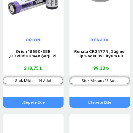
ORION
RENATA
Orion 18650-35E 
Renata CR2477N ,Düğme 
,3.7v/3500mAh Şarjlı Pil
Tip 1-adet 3v Lityum Pil
218,75 ₺
199,33 ₺
Stok Miktarı : 14 Adet
Stok Miktarı : 13 Adet
Sepete Ekle
Sepete Ekle