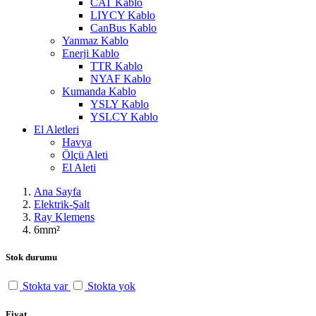
CAT Kablo
LIYCY Kablo
CanBus Kablo
Yanmaz Kablo
Enerji Kablo
TTR Kablo
NYAF Kablo
Kumanda Kablo
YSLY Kablo
YSLCY Kablo
El Aletleri
Havya
Ölçü Aleti
El Aleti
Ana Sayfa
Elektrik-Şalt
Ray Klemens
6mm²
Stok durumu
Stokta var
Stokta yok
Fiyat