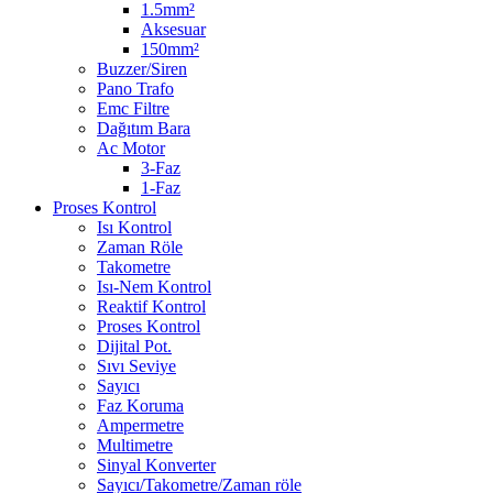
1.5mm²
Aksesuar
150mm²
Buzzer/Siren
Pano Trafo
Emc Filtre
Dağıtım Bara
Ac Motor
3-Faz
1-Faz
Proses Kontrol
Isı Kontrol
Zaman Röle
Takometre
Isı-Nem Kontrol
Reaktif Kontrol
Proses Kontrol
Dijital Pot.
Sıvı Seviye
Sayıcı
Faz Koruma
Ampermetre
Multimetre
Sinyal Konverter
Sayıcı/Takometre/Zaman röle