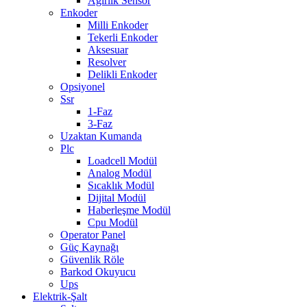
Ağırlık Sensör
Enkoder
Milli Enkoder
Tekerli Enkoder
Aksesuar
Resolver
Delikli Enkoder
Opsiyonel
Ssr
1-Faz
3-Faz
Uzaktan Kumanda
Plc
Loadcell Modül
Analog Modül
Sıcaklık Modül
Dijital Modül
Haberleşme Modül
Cpu Modül
Operator Panel
Güç Kaynağı
Güvenlik Röle
Barkod Okuyucu
Ups
Elektrik-Şalt