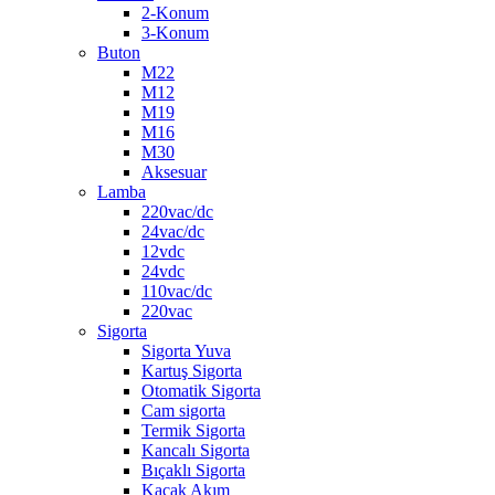
2-Konum
3-Konum
Buton
M22
M12
M19
M16
M30
Aksesuar
Lamba
220vac/dc
24vac/dc
12vdc
24vdc
110vac/dc
220vac
Sigorta
Sigorta Yuva
Kartuş Sigorta
Otomatik Sigorta
Cam sigorta
Termik Sigorta
Kancalı Sigorta
Bıçaklı Sigorta
Kaçak Akım