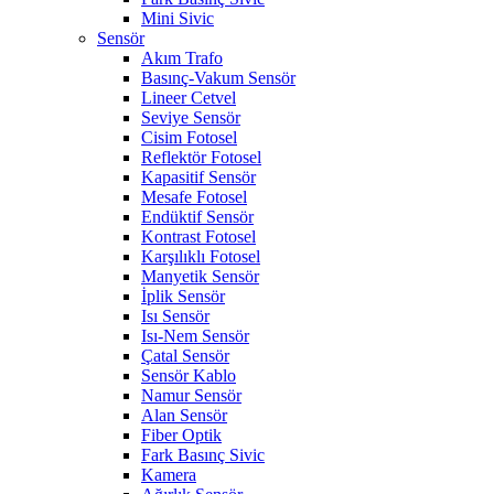
Mini Sivic
Sensör
Akım Trafo
Basınç-Vakum Sensör
Lineer Cetvel
Seviye Sensör
Cisim Fotosel
Reflektör Fotosel
Kapasitif Sensör
Mesafe Fotosel
Endüktif Sensör
Kontrast Fotosel
Karşılıklı Fotosel
Manyetik Sensör
İplik Sensör
Isı Sensör
Isı-Nem Sensör
Çatal Sensör
Sensör Kablo
Namur Sensör
Alan Sensör
Fiber Optik
Fark Basınç Sivic
Kamera