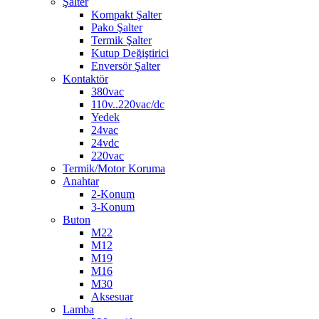
Şalter
Kompakt Şalter
Pako Şalter
Termik Şalter
Kutup Değiştirici
Enversör Şalter
Kontaktör
380vac
110v..220vac/dc
Yedek
24vac
24vdc
220vac
Termik/Motor Koruma
Anahtar
2-Konum
3-Konum
Buton
M22
M12
M19
M16
M30
Aksesuar
Lamba