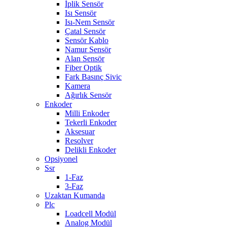
İplik Sensör
Isı Sensör
Isı-Nem Sensör
Çatal Sensör
Sensör Kablo
Namur Sensör
Alan Sensör
Fiber Optik
Fark Basınç Sivic
Kamera
Ağırlık Sensör
Enkoder
Milli Enkoder
Tekerli Enkoder
Aksesuar
Resolver
Delikli Enkoder
Opsiyonel
Ssr
1-Faz
3-Faz
Uzaktan Kumanda
Plc
Loadcell Modül
Analog Modül