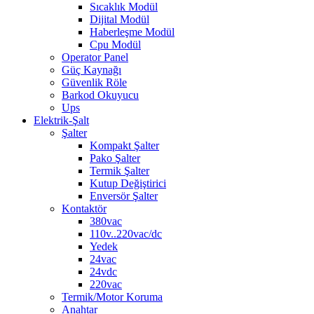
Sıcaklık Modül
Dijital Modül
Haberleşme Modül
Cpu Modül
Operator Panel
Güç Kaynağı
Güvenlik Röle
Barkod Okuyucu
Ups
Elektrik-Şalt
Şalter
Kompakt Şalter
Pako Şalter
Termik Şalter
Kutup Değiştirici
Enversör Şalter
Kontaktör
380vac
110v..220vac/dc
Yedek
24vac
24vdc
220vac
Termik/Motor Koruma
Anahtar