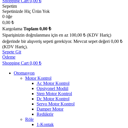
Shopping Cart
0,00 ₺
Sepetim
Sepetinizde Hiç Ürün Yok
0 öğe
0,00 ₺
Kargolama
Toplam
0,00 ₺
Siparişinizin doğrulanması için en az 100,00 ₺ (KDV Hariç)
değerinde bir alışveriş sepeti gerekiyor. Mevcut sepet değeri 0,00 ₺
(KDV Hariç).
Sepete Git
Ödeme
Shopping Cart
0,00 ₺
Otomasyon
Motor Kontrol
Ac Motor Kontrol
Opsiyonel Modül
Step Motor Kontrol
Dc Motor Kontrol
Servo Motor Kontrol
Damper Motor
Redüktör
Röle
1-Kontak