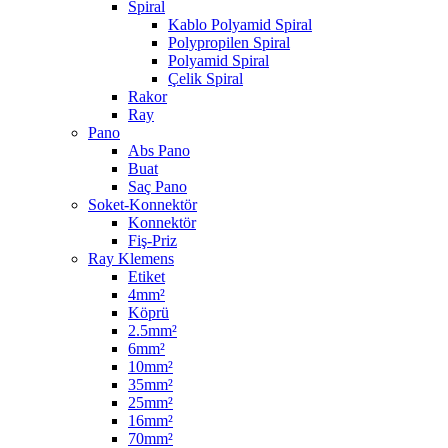
Spiral
Kablo Polyamid Spiral
Polypropilen Spiral
Polyamid Spiral
Çelik Spiral
Rakor
Ray
Pano
Abs Pano
Buat
Saç Pano
Soket-Konnektör
Konnektör
Fiş-Priz
Ray Klemens
Etiket
4mm²
Köprü
2.5mm²
6mm²
10mm²
35mm²
25mm²
16mm²
70mm²