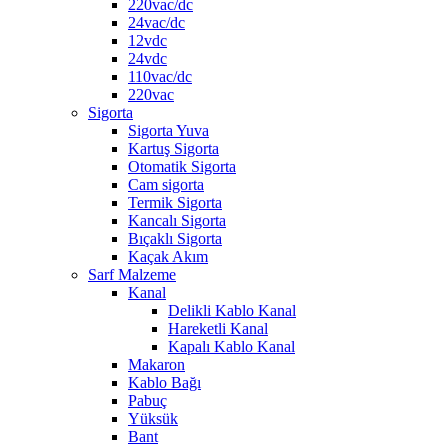
220vac/dc
24vac/dc
12vdc
24vdc
110vac/dc
220vac
Sigorta
Sigorta Yuva
Kartuş Sigorta
Otomatik Sigorta
Cam sigorta
Termik Sigorta
Kancalı Sigorta
Bıçaklı Sigorta
Kaçak Akım
Sarf Malzeme
Kanal
Delikli Kablo Kanal
Hareketli Kanal
Kapalı Kablo Kanal
Makaron
Kablo Bağı
Pabuç
Yüksük
Bant