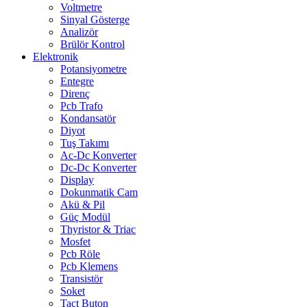
Voltmetre
Sinyal Gösterge
Analizör
Brülör Kontrol
Elektronik
Potansiyometre
Entegre
Direnç
Pcb Trafo
Kondansatör
Diyot
Tuş Takımı
Ac-Dc Konverter
Dc-Dc Konverter
Display
Dokunmatik Cam
Akü & Pil
Güç Modül
Thyristor & Triac
Mosfet
Pcb Röle
Pcb Klemens
Transistör
Soket
Tact Buton