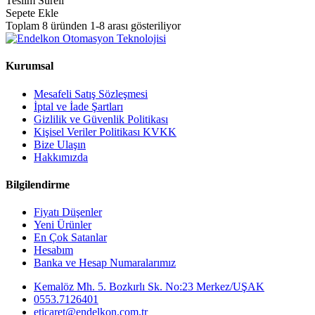
Teslim Süreli
Sepete Ekle
Toplam 8 üründen 1-8 arası gösteriliyor
Kurumsal
Mesafeli Satış Sözleşmesi
İptal ve İade Şartları
Gizlilik ve Güvenlik Politikası
Kişisel Veriler Politikası KVKK
Bize Ulaşın
Hakkımızda
Bilgilendirme
Fiyatı Düşenler
Yeni Ürünler
En Çok Satanlar
Hesabım
Banka ve Hesap Numaralarımız
Kemalöz Mh. 5. Bozkırlı Sk. No:23 Merkez/UŞAK
0553.7126401
eticaret@endelkon.com.tr