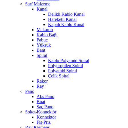
Sarf Malzeme
Kanal
Delikli Kablo Kanal
Hareketli Kanal
Kapalı Kablo Kanal
Makaron
Kablo Bağı
Pabuç
Yüksük
Bant
Spiral
Kablo Polyamid Spiral
Polypropilen Spiral
Polyamid Spiral
Çelik Spiral
Rakor
Ray
Pano
Abs Pano
Buat
Saç Pano
Soket-Konnektör
Konnektör
Fiş-Priz
Ray Klemens