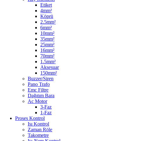
Etiket
4mm²
Köprü
2.5mm²
6mm²
10mm²
35mm²
25mm²
16mm²
70mm²
1.5mm²
Aksesuar
150mm²
Buzzer/Siren
Pano Trafo
Emc Filtre
Dağıtım Bara
Ac Motor
3-Faz
1-Faz
Proses Kontrol
Isı Kontrol
Zaman Röle
Takometre
Isı-Nem Kontrol