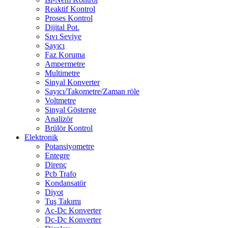
Reaktif Kontrol
Proses Kontrol
Dijital Pot.
Sıvı Seviye
Sayıcı
Faz Koruma
Ampermetre
Multimetre
Sinyal Konverter
Sayıcı/Takometre/Zaman röle
Voltmetre
Sinyal Gösterge
Analizör
Brülör Kontrol
Elektronik
Potansiyometre
Entegre
Direnç
Pcb Trafo
Kondansatör
Diyot
Tuş Takımı
Ac-Dc Konverter
Dc-Dc Konverter