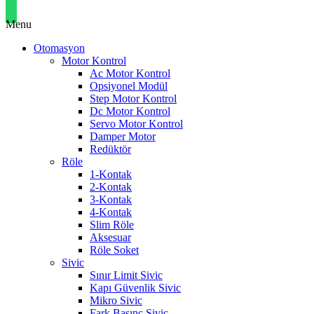
Menu
Otomasyon
Motor Kontrol
Ac Motor Kontrol
Opsiyonel Modül
Step Motor Kontrol
Dc Motor Kontrol
Servo Motor Kontrol
Damper Motor
Redüktör
Röle
1-Kontak
2-Kontak
3-Kontak
4-Kontak
Slim Röle
Aksesuar
Röle Soket
Sivic
Sınır Limit Sivic
Kapı Güvenlik Sivic
Mikro Sivic
Fark Basınç Sivic