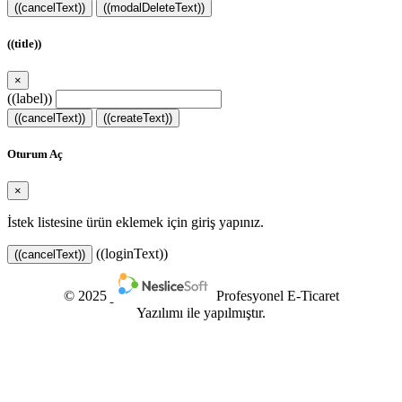
((cancelText))
((modalDeleteText))
((title))
×
((label))
((cancelText))
((createText))
Oturum Aç
×
İstek listesine ürün eklemek için giriş yapınız.
((loginText))
((cancelText))
© 2025
Profesyonel E-Ticaret
Yazılımı ile yapılmıştır.