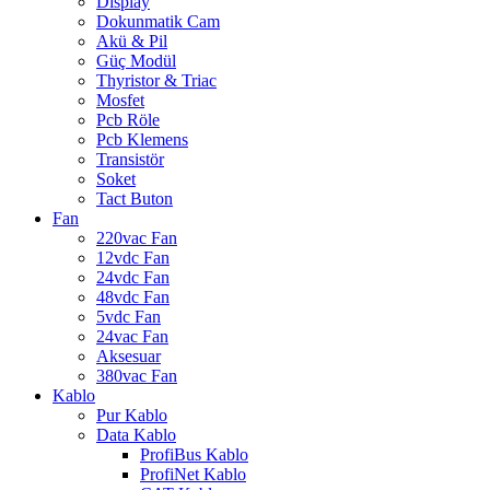
Display
Dokunmatik Cam
Akü & Pil
Güç Modül
Thyristor & Triac
Mosfet
Pcb Röle
Pcb Klemens
Transistör
Soket
Tact Buton
Fan
220vac Fan
12vdc Fan
24vdc Fan
48vdc Fan
5vdc Fan
24vac Fan
Aksesuar
380vac Fan
Kablo
Pur Kablo
Data Kablo
ProfiBus Kablo
ProfiNet Kablo