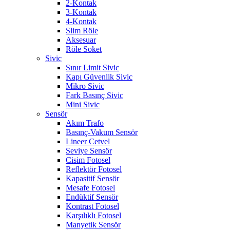
2-Kontak
3-Kontak
4-Kontak
Slim Röle
Aksesuar
Röle Soket
Sivic
Sınır Limit Sivic
Kapı Güvenlik Sivic
Mikro Sivic
Fark Basınç Sivic
Mini Sivic
Sensör
Akım Trafo
Basınç-Vakum Sensör
Lineer Cetvel
Seviye Sensör
Cisim Fotosel
Reflektör Fotosel
Kapasitif Sensör
Mesafe Fotosel
Endüktif Sensör
Kontrast Fotosel
Karşılıklı Fotosel
Manyetik Sensör