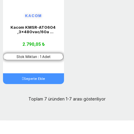
KACOM
Kacom KMSR-AT0604 
,3x480vac/60a 
90v..220vac 3-Faz Ac-Ac 
Ssr
2.790,05 ₺
Stok Miktarı : 1 Adet
Sepete Ekle
Toplam 7 üründen 1-7 arası gösteriliyor