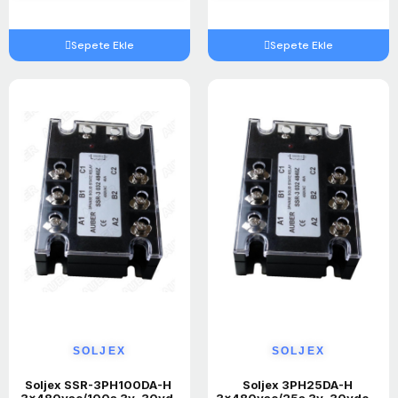
Sepete Ekle
Sepete Ekle
SOLJEX
SOLJEX
Soljex SSR-3PH100DA-H 
Soljex 3PH25DA-H 
,3x480vac/100a 3v..30vdc 
,3x480vac/25a 3v..30vdc 3-