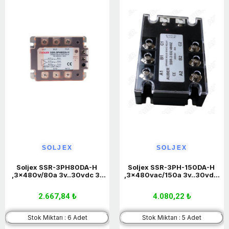
SOLJEX
SOLJEX
Soljex SSR-3PH80DA-H 
Soljex SSR-3PH-150DA-H 
,3x480v/80a 3v..30vdc 3-
,3x480vac/150a 3v..30vdc 
Faz Dc-Ac Ssr Röle
3-Faz Dc-Ac Ssr Röle
2.667,84 ₺
4.080,22 ₺
Stok Miktarı : 6 Adet
Stok Miktarı : 5 Adet