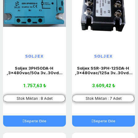
SOLJEX
SOLJEX
Soljex 3PH50DA-H 
Soljex SSR-3PH-125DA-H 
,3x480vac/50a 3v..30vdc 
,3x480vac/125a 3v..30vdc 
3-Faz Dc-Ac Ssr Röle
3-Faz Dc-Ac Ssr Röle
1.757,63 ₺
3.609,42 ₺
Stok Miktarı : 8 Adet
Stok Miktarı : 7 Adet
Sepete Ekle
Sepete Ekle