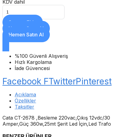
KDV dahil
Sepete Ekle
Hemen Satın Al
Hemen Satın Al
%100 Güvenli Alışveriş
Hızlı Kargolama
İade Güvencesi
Facebook F
Twitter
Pinterest
Açıklama
Özellikler
Taksitler
Cata CT-2678 ,Besleme 220vac,Çıkış 12vdc/30
Amper,Güç 360w,25mt Şerit Led İçin,Led Trafo
BENZER ÜRÜNLER