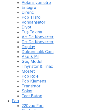
Potansiyometre
Entegre
Direnç
Pcb Trafo
Kondansatör
Diyot
Tuş Takımı
Ac-Dc Konverter
Dc-Dc Konverter
Display
Dokunmatik Cam
Akü & Pil
Güç Modül
Thyristor & Triac
Mosfet
Pcb Röle
Pcb Klemens
Transistör
Soket
Tact Buton
Fan
220vac Fan