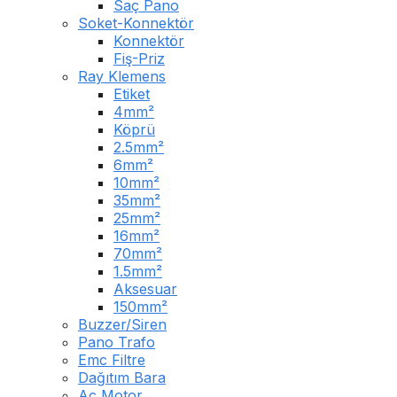
Saç Pano
Soket-Konnektör
Konnektör
Fiş-Priz
Ray Klemens
Etiket
4mm²
Köprü
2.5mm²
6mm²
10mm²
35mm²
25mm²
16mm²
70mm²
1.5mm²
Aksesuar
150mm²
Buzzer/Siren
Pano Trafo
Emc Filtre
Dağıtım Bara
Ac Motor