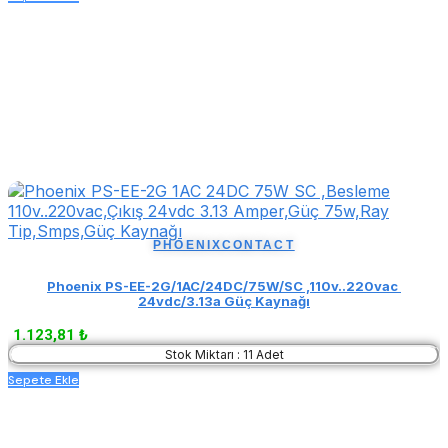
PHOENIXCONTACT
Phoenix PS-EE-2G/1AC/24DC/75W/SC ,110v..220vac 
24vdc/3.13a Güç Kaynağı
1.123,81 ₺
Stok Miktarı : 11 Adet
Sepete Ekle