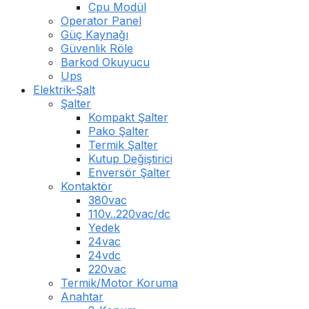
Cpu Modül
Operator Panel
Güç Kaynağı
Güvenlik Röle
Barkod Okuyucu
Ups
Elektrik-Şalt
Şalter
Kompakt Şalter
Pako Şalter
Termik Şalter
Kutup Değiştirici
Enversör Şalter
Kontaktör
380vac
110v..220vac/dc
Yedek
24vac
24vdc
220vac
Termik/Motor Koruma
Anahtar