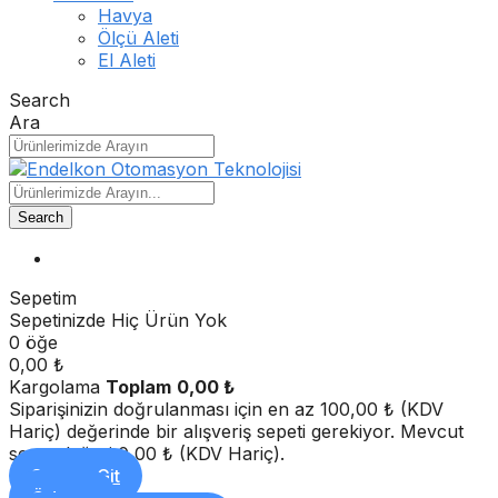
Havya
Ölçü Aleti
El Aleti
Search
Ara
Search
Sepetim
Sepetinizde Hiç Ürün Yok
0 öğe
0,00 ₺
Kargolama
Toplam
0,00 ₺
Siparişinizin doğrulanması için en az 100,00 ₺ (KDV
Hariç) değerinde bir alışveriş sepeti gerekiyor. Mevcut
sepet değeri 0,00 ₺ (KDV Hariç).
Sepete Git