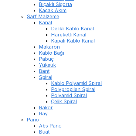
Bıçaklı Sigorta
Kaçak Akım
Sarf Malzeme
Kanal
Delikli Kablo Kanal
Hareketli Kanal
Kapalı Kablo Kanal
Makaron
Kablo Bağı
Pabuç
Yüksük
Bant
Spiral
Kablo Polyamid Spiral
Polypropilen Spiral
Polyamid Spiral
Çelik Spiral
Rakor
Ray
Pano
Abs Pano
Buat