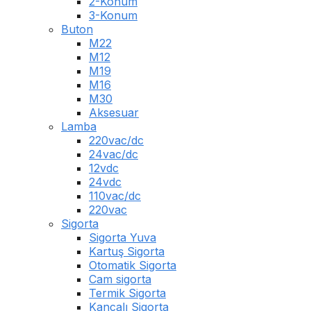
2-Konum
3-Konum
Buton
M22
M12
M19
M16
M30
Aksesuar
Lamba
220vac/dc
24vac/dc
12vdc
24vdc
110vac/dc
220vac
Sigorta
Sigorta Yuva
Kartuş Sigorta
Otomatik Sigorta
Cam sigorta
Termik Sigorta
Kancalı Sigorta