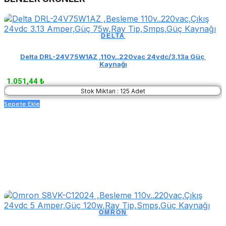
DELTA
Delta DRL-24V75W1AZ ,110v..220vac 24vdc/3.13a Güç 
Kaynağı
1.051,44 ₺
Stok Miktarı : 125 Adet
Sepete Ekle
OMRON