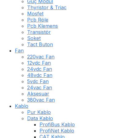
Güç Modül
Thyristor & Triac
Mosfet
Pcb Röle
Pcb Klemens
Transistör
Soket
Tact Buton
Fan
220vac Fan
12vdc Fan
24vdc Fan
48vdc Fan
5vdc Fan
24vac Fan
Aksesuar
380vac Fan
Kablo
Pur Kablo
Data Kablo
ProfiBus Kablo
ProfiNet Kablo
CAT Kablo