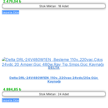
2.479,04 ₺
Stok Miktarı : 18 Adet
Sepete Ekle
DELTA
Delta DRL-24V480W1EN ,110v..220vac 24vdc/20a Güç 
Kaynağı
4.884,85 ₺
Stok Miktarı : 24 Adet
Sepete Ekle