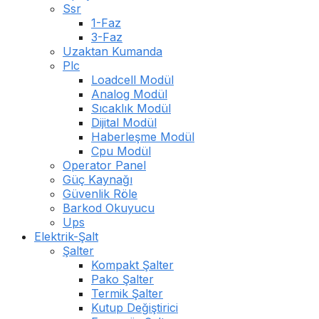
Ssr
1-Faz
3-Faz
Uzaktan Kumanda
Plc
Loadcell Modül
Analog Modül
Sıcaklık Modül
Dijital Modül
Haberleşme Modül
Cpu Modül
Operator Panel
Güç Kaynağı
Güvenlik Röle
Barkod Okuyucu
Ups
Elektrik-Şalt
Şalter
Kompakt Şalter
Pako Şalter
Termik Şalter
Kutup Değiştirici