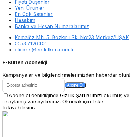
Fiyatı Düşenler
Yeni Ürünler
En Çok Satanlar
Hesabım
Banka ve Hesap Numaralarımız
Kemalöz Mh. 5. Bozkırlı Sk. No:23 Merkez/UŞAK
0553.7126401
eticaret@endelkon.com.tr
E-Bülten Aboneliği
Kampanyalar ve bilgilendirmelerimizden haberdar olun!
Abone Ol
Abone ol denildiğinde
Gizlilik Şartlarımızı
okumuş ve
onaylamış varsayılırsınız. Okumak için linke
tıklayabilirsiniz.