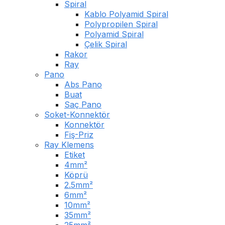
Spiral
Kablo Polyamid Spiral
Polypropilen Spiral
Polyamid Spiral
Çelik Spiral
Rakor
Ray
Pano
Abs Pano
Buat
Saç Pano
Soket-Konnektör
Konnektör
Fiş-Priz
Ray Klemens
Etiket
4mm²
Köprü
2.5mm²
6mm²
10mm²
35mm²