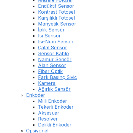
Mesafe Fotosel
Endüktif Sensör
Kontrast Fotosel
Karşılıklı Fotosel
Manyetik Sensör
İplik Sensör
Isı Sensör
Isı-Nem Sensör
Çatal Sensör
Sensör Kablo
Namur Sensör
Alan Sensör
Fiber Optik
Fark Basınç Sivic
Kamera
Ağırlık Sensör
Enkoder
Milli Enkoder
Tekerli Enkoder
Aksesuar
Resolver
Delikli Enkoder
Opsiyonel