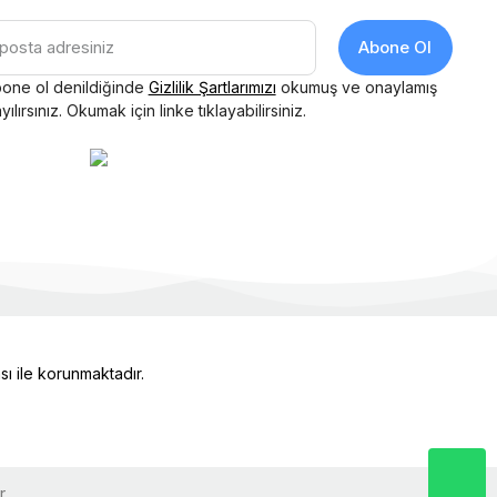
WINSTAR
Abone Ol
m Tepe 
Winstar WG12864A-TMI-VN
t
one ol denildiğinde
Gizlilik Şartlarımızı
okumuş ve onaylamış
857,89 ₺
yılırsınız. Okumak için linke tıklayabilirsiniz.
Stok Miktarı : 1 Adet
Sepete Ekle
ası ile korunmaktadır.
r.