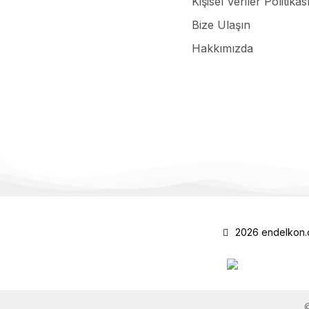
Kişisel Veriler Politik
SHARP
Bize Ulaşın
Sharp LQ084S3LG03 ,8.4" Tft Ekran
Winstar
Hakkımızda
23.745,64 ₺
Stok Miktarı : 1 Adet
Sepete Ekle
2026 endelkon.com