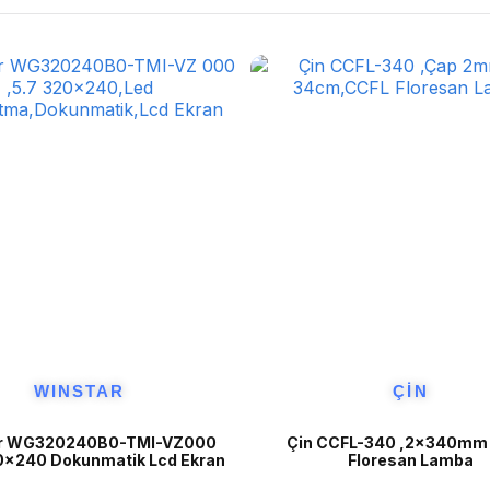
WINSTAR
ÇİN
r WG320240B0-TMI-VZ000 
Çin CCFL-340 ,2x340mm 
20x240 Dokunmatik Lcd Ekran
Floresan Lamba