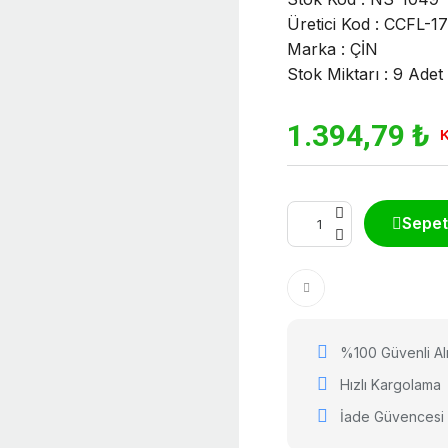
Üretici Kod : CCFL-1
Marka : ÇİN
Stok Miktarı : 9 Adet
1.394,79 ₺
K
Sepet
%100 Güvenli Alı
Hızlı Kargolama
İade Güvencesi