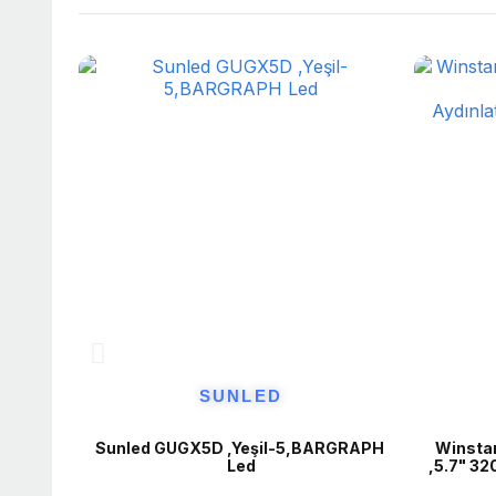
SUNLED
Sunled GUGX5D ,Yeşil-5,BARGRAPH 
Winsta
Led
,5.7" 3