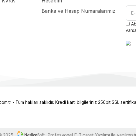
ası KVKK
Hesabım
WINSTAR
EMAS
Banka ve Hesap Numaralarımız
 WG12864B-TMI-VN ,128x64 
Emas IKAD43 ,Duvar-100m
Grafik Lcd
Lamba Montaj Apara
Ab
varsa
767,06 ₺
279,63 ₺
Stok Miktarı : 2 Adet
Stok Miktarı : 1 Adet
Sepete Ekle
Sepete Ekle
.tr - Tüm hakları saklıdır. Kredi kartı bilgileriniz 256bit SSL sertifik
© 2025
Profesyonel E-Ticaret Yazılımı ile yapılmıştı