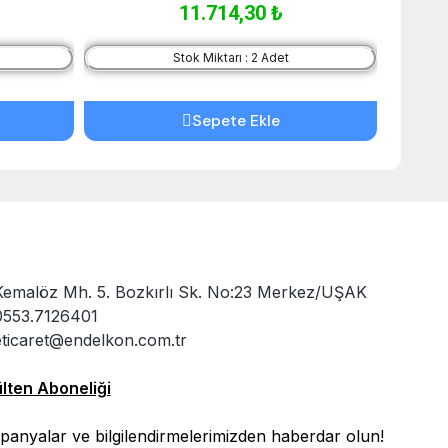
11.714,30 ₺
Stok Miktarı : 2 Adet
Sepete Ekle
Kemalöz Mh. 5. Bozkırlı Sk. No:23 Merkez/UŞAK
0553.7126401
eticaret@endelkon.com.tr
lten Aboneliği
anyalar ve bilgilendirmelerimizden haberdar olun!