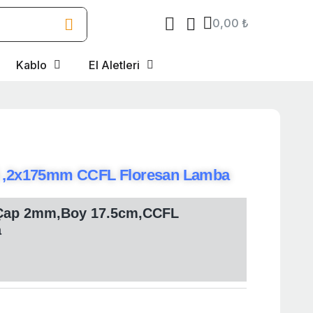
0,00 ₺
Kablo
El Aletleri
 ,2x175mm CCFL Floresan Lamba
,Çap 2mm,Boy 17.5cm,CCFL
a