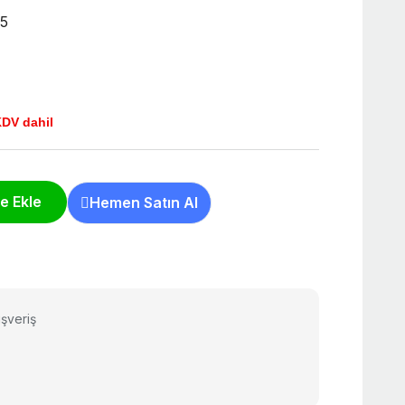
75
DV dahil
e Ekle
Hemen Satın Al
şveriş