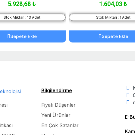
5.928,68 ₺
1.604,03 ₺
Stok Miktarı : 13 Adet
Stok Miktarı : 1 Adet
Sepete Ekle
Sepete Ekle
Bilgilendirme
mesi
Fiyatı Düşenler
Yeni Ürünler
E-Bü
itikası
En Çok Satanlar
Kamp