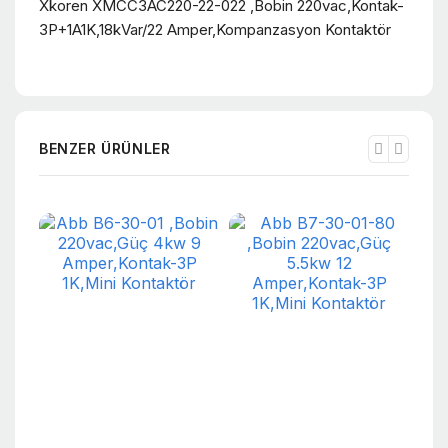
Xkoren XMCC3AC220-22-022 ,Bobin 220vac,Kontak-
3P+1A1K,18kVar/22 Amper,Kompanzasyon Kontaktör
BENZER ÜRÜNLER