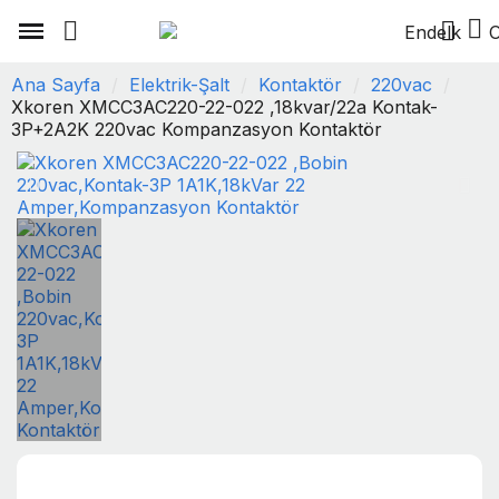
Elektrik-Şalt
Proses Kontrol
Ana Sayfa
Elektrik-Şalt
Kontaktör
220vac
Xkoren XMCC3AC220-22-022 ,18kvar/22a Kontak-
3P+2A2K 220vac Kompanzasyon Kontaktör